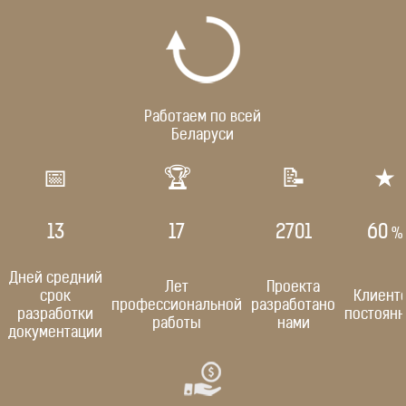
Работаем по всей
Беларуси
📅
🏆
📝
★
14
17
2799
60
%
Дней средний
Лет
Проекта
срок
Клиент
профессиональной
разработано
разработки
постоян
работы
нами
документации