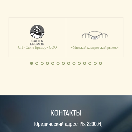
СП «Санта Бремор» ООО
«Минский комаровский рынок»
Т
КОНТАКТЫ
Юридический адрес: РБ, 220004,