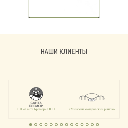
НАШИ КЛИЕНТЫ
СП «Санта Бремор» ООО
«Минский комаровский рынок»
Т