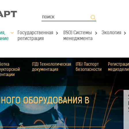
ия,
Государственная
(ISO) Системы
Экология
ание
регистрация
менеджмента
ботка
(ТД) Технологическая
(ПБ) Паспорт
Регистраци
рукторской
документация
безопасности
медиздели
ентации
НОГО ОБОРУДОВАНИЯ В