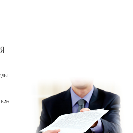
ЛЯ
виды
твие