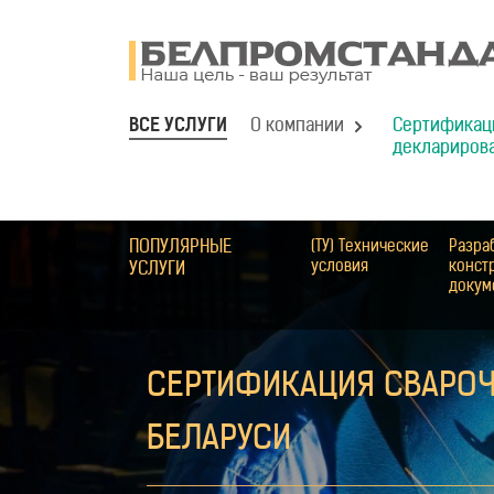
ВСЕ УСЛУГИ
О компании
Сертификац
деклариров
ПОПУЛЯРНЫЕ
(ТУ) Технические
Разра
условия
конст
УСЛУГИ
докум
СЕРТИФИКАЦИЯ СВАРОЧ
БЕЛАРУСИ