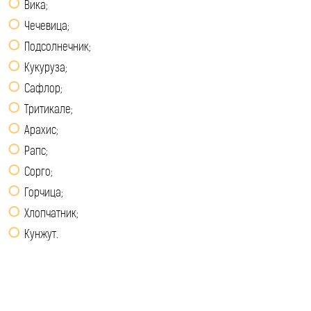
Вика;
Чечевица;
Подсолнечник;
Кукуруза;
Сафлор;
Тритикале;
Арахис;
Рапс;
Сорго;
Горчица;
Хлопчатник;
Кунжут.