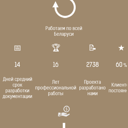
Работаем по всей
Беларуси
📅
🏆
📝
★
14
16
2824
60
%
Дней средний
Лет
Проекта
срок
Клиент
профессиональной
разработано
разработки
постоян
работы
нами
документации