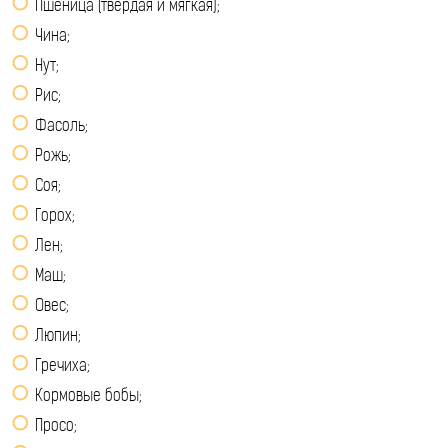
Пшеница (твердая и мягкая);
Чина;
Нут;
Рис;
Фасоль;
Рожь;
Соя;
Горох;
Лен;
Маш;
Овес;
Люпин;
Гречиха;
Кормовые бобы;
Просо;